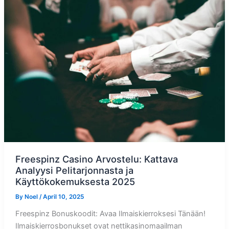
Freespinz Casino Arvostelu: Kattava
Analyysi Pelitarjonnasta ja
Käyttökokemuksesta 2025
By
Noel
/
April 10, 2025
Freespinz Bonuskoodit: Avaa Ilmaiskierroksesi Tänään!
Ilmaiskierrosbonukset ovat nettikasinomaailman