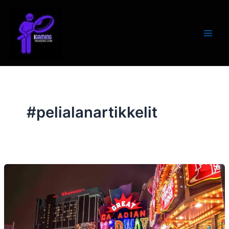
Skip
to
content
#pelialanartikkelit