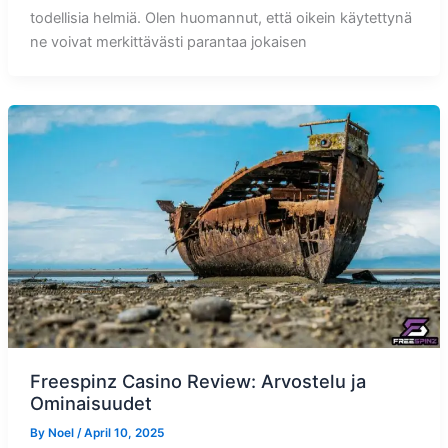
todellisia helmiä. Olen huomannut, että oikein käytettynä
ne voivat merkittävästi parantaa jokaisen
Freespinz Casino Review: Arvostelu ja
Ominaisuudet
By
Noel
/
April 10, 2025